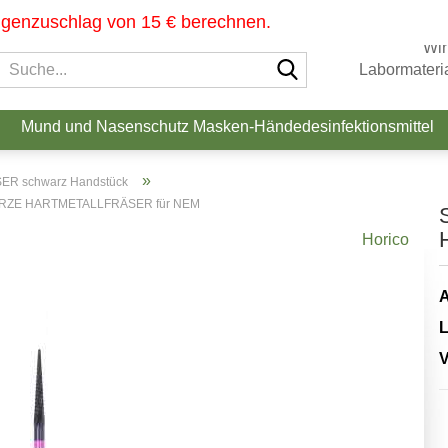
ngenzuschlag von 15 € berechnen.
Wir
Suche...
Labormateria
Mund und Nasenschutz Masken-Händedesinfektionsmittel
»
R schwarz Handstück
ZE HARTMETALLFRÄSER für NEM
Horico
A
L
V