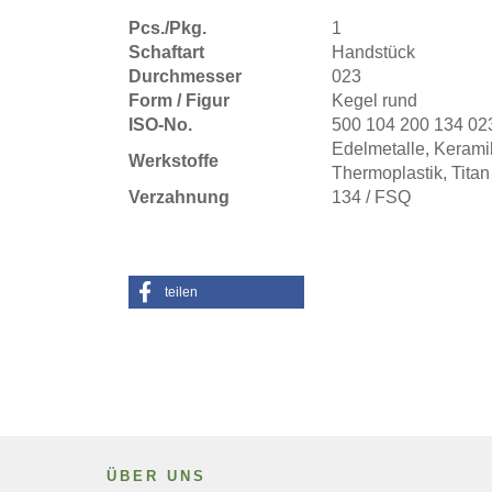
Pcs./Pkg.
1
Schaftart
Handstück
Durchmesser
023
Form / Figur
Kegel rund
ISO-No.
500 104 200 134 02
Edelmetalle, Kerami
Werkstoffe
Thermoplastik, Titan
Verzahnung
134 / FSQ
teilen
ÜBER UNS