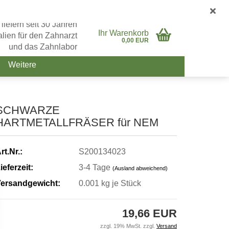
Deutschland
Login
Merkzettel
 liefern seit 30 Jahren
Ihr Warenkorb
lien für den Zahnarzt
0,00 EUR
und das Zahnlabor
Weitere
SCHWARZE
HARTMETALLFRÄSER für NEM
rt.Nr.:
S200134023
ieferzeit:
3-4 Tage
(Ausland abweichend)
ersandgewicht:
0.001
kg je Stück
19,66 EUR
zzgl. 19% MwSt. zzgl.
Versand