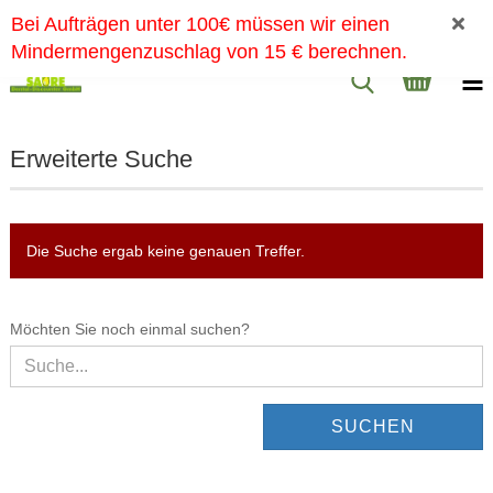
Bei Aufträgen unter 100€ müssen wir einen
Mindermengenzuschlag von 15 € berechnen.
Erweiterte Suche
Die Suche ergab keine genauen Treffer.
MÖCHTEN
Möchten Sie noch einmal suchen?
SIE
NOCH
EINMAL
SUCHEN?
SUCHEN