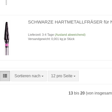
SCHWARZE HARTMETALLFRÄSER für 
Lieferzeit: 3-4 Tage
(Ausland abweichend)
Versandgewicht:
0,001
kg je Stück
Sortieren nach
pro Seite
Sortieren nach
12 pro Seite
13
bis
20
(von insgesam