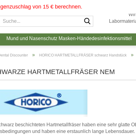
ngenzuschlag von 15 € berechnen.
Wir
Suche...
Labormateria
Mund und Nasenschutz Masken-Händedesinfektionsmittel
»
»
ental Discounter
HORICO HARTMETALLFRÄSER schwarz Handstück
HWARZE HARTMETALLFRÄSER NEM
chwarz beschichteten Hartmetallfräser haben eine sehr glatte O
tsbedingungen und haben eine erstaunlich lange Lebensdauer.