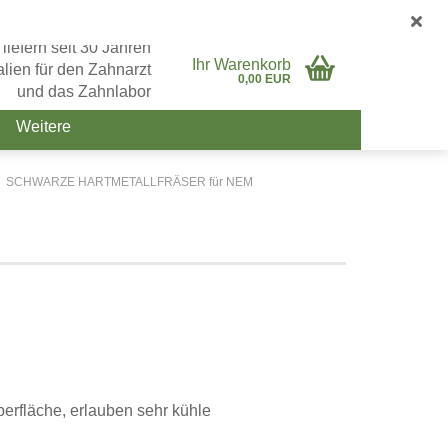
Deutschland
Login
Merkzettel
 liefern seit 30 Jahren
Ihr Warenkorb
lien für den Zahnarzt
0,00 EUR
und das Zahnlabor
Weitere
SCHWARZE HARTMETALLFRÄSER für NEM
berfläche, erlauben sehr kühle