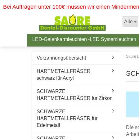
Bei Aufträgen unter 100€ müssen wir einen Minderme
Alle
LED-Gelenkarmleuchten -LED Systemleuchten
Saure D
Verzahnungsübersicht
HARTMETALLFRÄSER
SC
schwarz für Acryl
SCHWARZE
HARTMETALLFRÄSER für Zirkon
SCHWARZE
HARTMETALLFRÄSER für
Edelmetall
Die s
Arbei
SCHWARZE